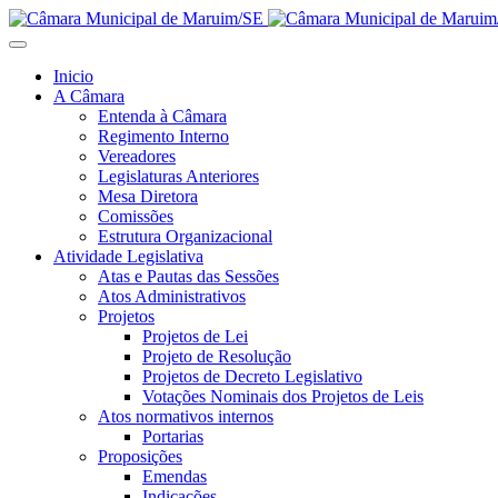
Inicio
A Câmara
Entenda à Câmara
Regimento Interno
Vereadores
Legislaturas Anteriores
Mesa Diretora
Comissões
Estrutura Organizacional
Atividade Legislativa
Atas e Pautas das Sessões
Atos Administrativos
Projetos
Projetos de Lei
Projeto de Resolução
Projetos de Decreto Legislativo
Votações Nominais dos Projetos de Leis
Atos normativos internos
Portarias
Proposições
Emendas
Indicações