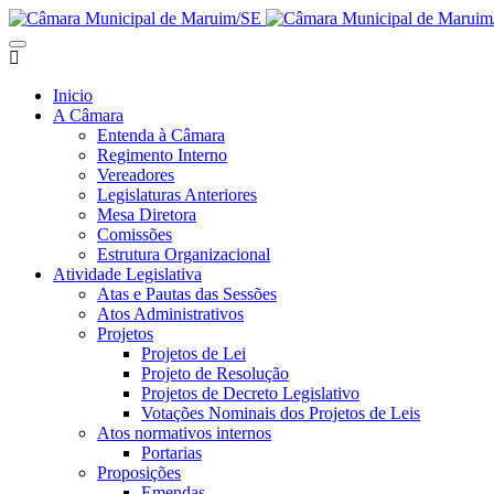
Inicio
A Câmara
Entenda à Câmara
Regimento Interno
Vereadores
Legislaturas Anteriores
Mesa Diretora
Comissões
Estrutura Organizacional
Atividade Legislativa
Atas e Pautas das Sessões
Atos Administrativos
Projetos
Projetos de Lei
Projeto de Resolução
Projetos de Decreto Legislativo
Votações Nominais dos Projetos de Leis
Atos normativos internos
Portarias
Proposições
Emendas