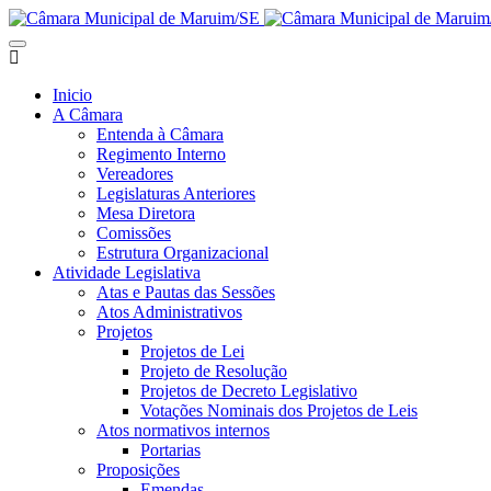
Inicio
A Câmara
Entenda à Câmara
Regimento Interno
Vereadores
Legislaturas Anteriores
Mesa Diretora
Comissões
Estrutura Organizacional
Atividade Legislativa
Atas e Pautas das Sessões
Atos Administrativos
Projetos
Projetos de Lei
Projeto de Resolução
Projetos de Decreto Legislativo
Votações Nominais dos Projetos de Leis
Atos normativos internos
Portarias
Proposições
Emendas