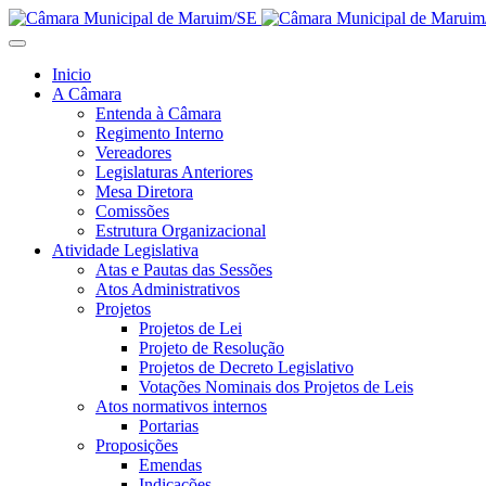
Inicio
A Câmara
Entenda à Câmara
Regimento Interno
Vereadores
Legislaturas Anteriores
Mesa Diretora
Comissões
Estrutura Organizacional
Atividade Legislativa
Atas e Pautas das Sessões
Atos Administrativos
Projetos
Projetos de Lei
Projeto de Resolução
Projetos de Decreto Legislativo
Votações Nominais dos Projetos de Leis
Atos normativos internos
Portarias
Proposições
Emendas
Indicações