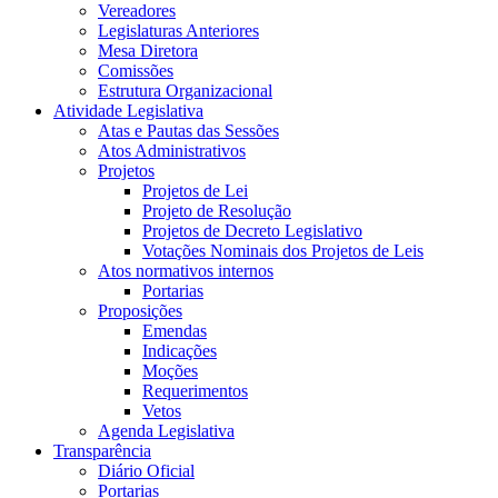
Vereadores
Legislaturas Anteriores
Mesa Diretora
Comissões
Estrutura Organizacional
Atividade Legislativa
Atas e Pautas das Sessões
Atos Administrativos
Projetos
Projetos de Lei
Projeto de Resolução
Projetos de Decreto Legislativo
Votações Nominais dos Projetos de Leis
Atos normativos internos
Portarias
Proposições
Emendas
Indicações
Moções
Requerimentos
Vetos
Agenda Legislativa
Transparência
Diário Oficial
Portarias