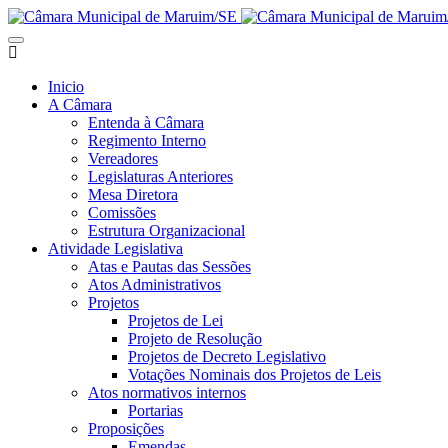
Inicio
A Câmara
Entenda à Câmara
Regimento Interno
Vereadores
Legislaturas Anteriores
Mesa Diretora
Comissões
Estrutura Organizacional
Atividade Legislativa
Atas e Pautas das Sessões
Atos Administrativos
Projetos
Projetos de Lei
Projeto de Resolução
Projetos de Decreto Legislativo
Votações Nominais dos Projetos de Leis
Atos normativos internos
Portarias
Proposições
Emendas