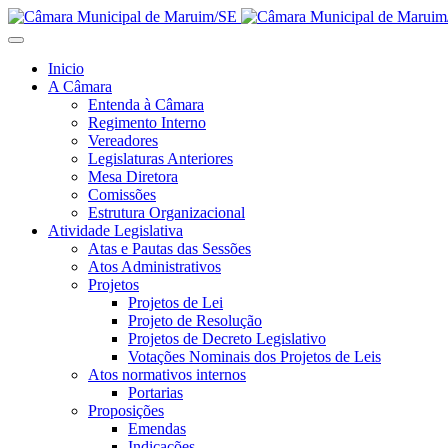
Inicio
A Câmara
Entenda à Câmara
Regimento Interno
Vereadores
Legislaturas Anteriores
Mesa Diretora
Comissões
Estrutura Organizacional
Atividade Legislativa
Atas e Pautas das Sessões
Atos Administrativos
Projetos
Projetos de Lei
Projeto de Resolução
Projetos de Decreto Legislativo
Votações Nominais dos Projetos de Leis
Atos normativos internos
Portarias
Proposições
Emendas
Indicações