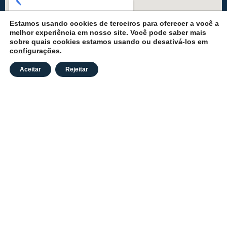
Estamos usando cookies de terceiros para oferecer a você a
melhor experiência em nosso site. Você pode saber mais
sobre quais cookies estamos usando ou desativá-los em
configurações
.
Aceitar
Rejeitar
CÂMARA MUNICIPAL DE MARUIM/SE
CNPJ: Endereço: Praça Barão de Maruim - Maruim - SE -