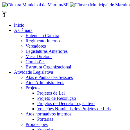
Inicio
A Câmara
Entenda à Câmara
Regimento Interno
Vereadores
Legislaturas Anteriores
Mesa Diretora
Comissões
Estrutura Organizacional
Atividade Legislativa
Atas e Pautas das Sessões
Atos Administrativos
Projetos
Projetos de Lei
Projeto de Resolução
Projetos de Decreto Legislativo
Votações Nominais dos Projetos de Leis
Atos normativos internos
Portarias
Proposições
Emendas