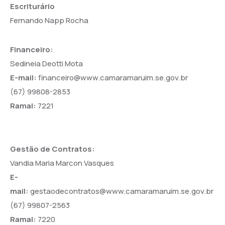
Escriturário
Fernando Napp Rocha
Financeiro:
Sedineia Deotti Mota
E-mail:
financeiro@www.camaramaruim.se.gov.br
(67) 99808-2853
Ramal:
7221
Gestão de Contratos:
Vandia Maria Marcon Vasques
E-
mail:
gestaodecontratos@www.camaramaruim.se.gov.br
(67) 99807-2563
Ramal:
7220