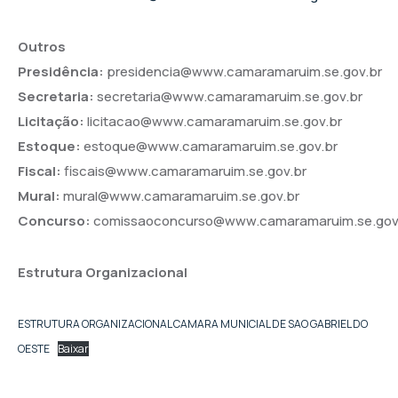
Outros
Presidência:
presidencia@www.camaramaruim.se.gov.br
Secretaria:
secretaria@www.camaramaruim.se.gov.br
Licitação:
licitacao@www.camaramaruim.se.gov.br
Estoque:
estoque@www.camaramaruim.se.gov.br
Fiscal:
fiscais@www.camaramaruim.se.gov.br
Mural:
mural@www.camaramaruim.se.gov.br
Concurso:
comissaoconcurso@www.camaramaruim.se.go
Estrutura Organizacional
ESTRUTURA ORGANIZACIONAL CAMARA MUNICIAL DE SAO GABRIEL DO
OESTE
Baixar